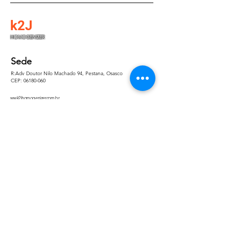
k2J
HOMOGENIZER
Sede
R:Adv Doutor Nilo Machado 94, Pestana, Osasco
CEP:
06180-060
ww.k2jhomogenizer.com.br
Redes Sociais
Facebook
Instagram
LinkedIn
Perguntas
Para qualquer pergunta, dúvida ou
comentário, ligue para
(11) 4557 - 9312
(11) 98151-3751
(11) 91434-1441