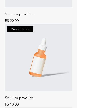
Sou um produto
Preço
R$ 20,00
Mais vendido
Sou um produto
Preço
R$ 10,00